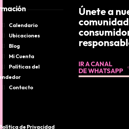
rmación
Únete a nu
comunidad
Calendario
consumido
Ubicaciones
responsabl
Blog
Mi Cuenta
IR A CANAL
Políticas del
DE WHATSAPP
endedor
Contacto
Política de Privacidad