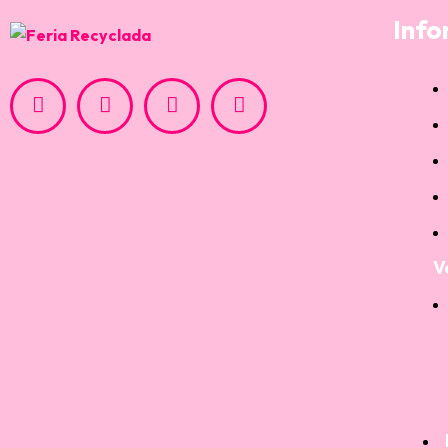
Info
V