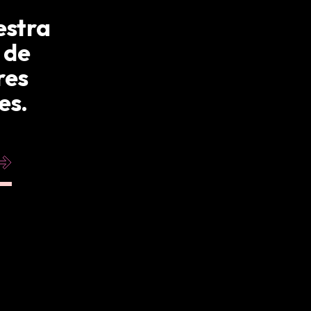
estra
 de
res
es.