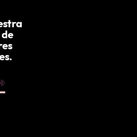
estra
 de
res
es.