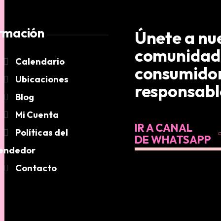
rmación
Únete a nu
comunidad
Calendario
consumido
Ubicaciones
responsabl
Blog
Mi Cuenta
IR A CANAL
Políticas del
DE WHATSAPP
endedor
Contacto