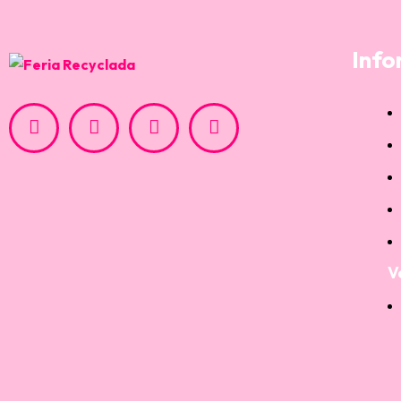
Info
V