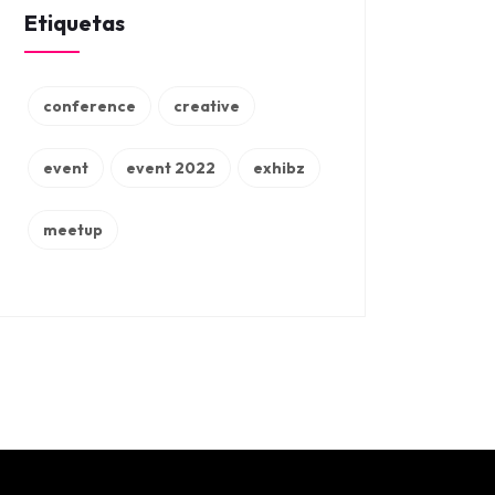
Etiquetas
conference
creative
event
event 2022
exhibz
meetup