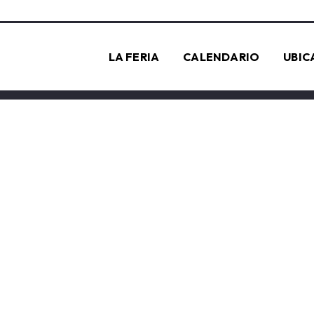
LA FERIA
CALENDARIO
UBIC
MI CUENTA
Inicio
/
Mi Cuenta